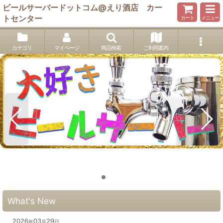
ビールサーバードットコム@えり酒店 カー
トセンター
カート
メニュー
カテゴリ
マイページ
商品検索
ご利用案内
What's New
2026
03
29
年
月
日