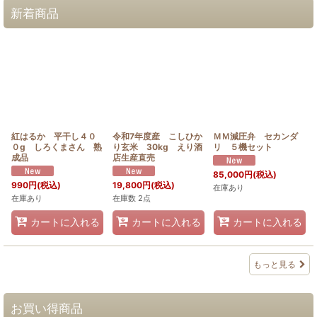
新着商品
紅はるか 平干し４０
令和7年度産 こしひか
ＭＭ減圧弁 セカンダ
０g しろくまさん 熟
り玄米 30kg えり酒
リ ５機セット
成品
店生産直売
85,000
円
(税込)
990
円
(税込)
19,800
円
(税込)
在庫あり
在庫あり
在庫数 2点
カートに入れる
カートに入れる
カートに入れる
もっと見る
お買い得商品