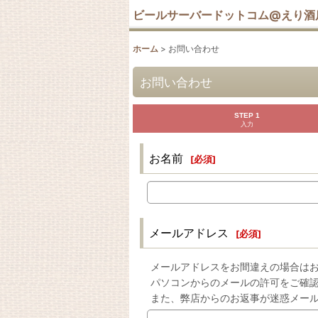
ビールサーバードットコム@えり酒
ホーム
>
お問い合わせ
お問い合わせ
STEP 1
入力
お名前
[
必須
]
メールアドレス
[
必須
]
メールアドレスをお間違えの場合は
パソコンからのメールの許可をご確
また、弊店からのお返事が迷惑メー