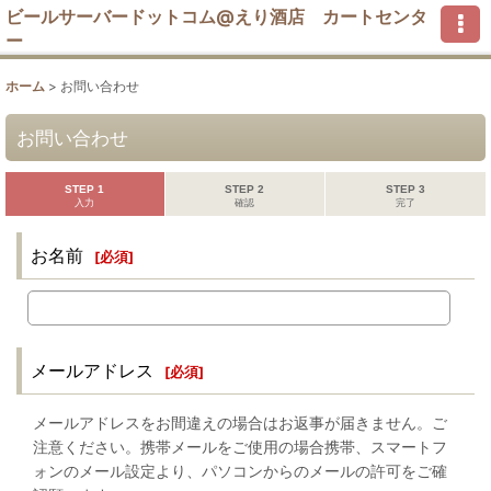
ビールサーバードットコム@えり酒店 カートセンタ
ー
ホーム
>
お問い合わせ
お問い合わせ
STEP 1
STEP 2
STEP 3
入力
確認
完了
お名前
[
必須
]
メールアドレス
[
必須
]
メールアドレスをお間違えの場合はお返事が届きません。ご
注意ください。携帯メールをご使用の場合携帯、スマートフ
ォンのメール設定より、パソコンからのメールの許可をご確