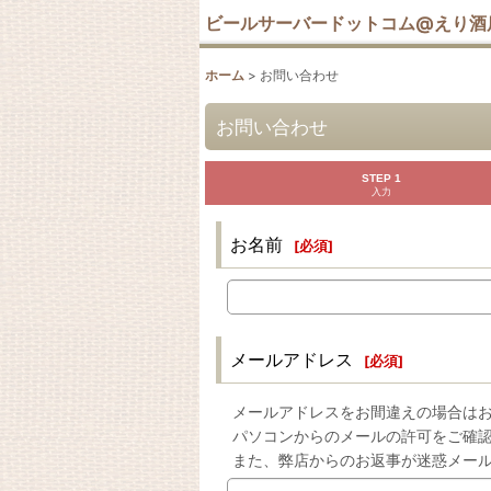
ビールサーバードットコム@えり酒
ホーム
>
お問い合わせ
お問い合わせ
STEP 1
入力
お名前
[
必須
]
メールアドレス
[
必須
]
メールアドレスをお間違えの場合は
パソコンからのメールの許可をご確
また、弊店からのお返事が迷惑メー