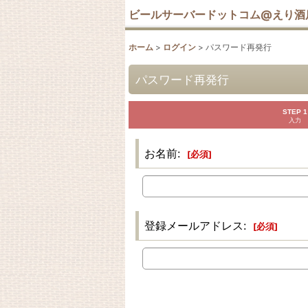
ビールサーバードットコム@えり酒
ホーム
>
ログイン
>
パスワード再発行
パスワード再発行
STEP 1
入力
お名前
:
[
必須
]
登録メールアドレス
:
[
必須
]