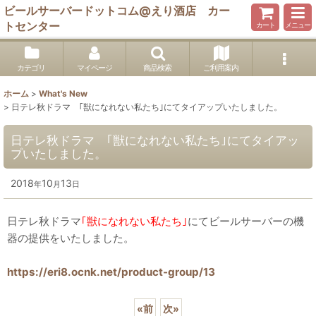
ビールサーバードットコム@えり酒店 カー
トセンター
カート
メニュー
カテゴリ
マイページ
商品検索
ご利用案内
ホーム
>
What's New
>
日テレ秋ドラマ ｢獣になれない私たち｣にてタイアップいたしました。
日テレ秋ドラマ ｢獣になれない私たち｣にてタイアッ
プいたしました。
2018
10
13
年
月
日
日テレ秋ドラマ
｢獣になれない私たち｣
にてビールサーバーの機
器の提供をいたしました。
https://eri8.ocnk.net/product-group/13
«
前
次
»