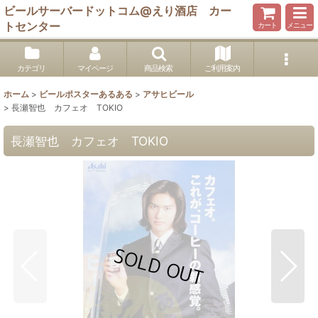
ビールサーバードットコム@えり酒店 カー
トセンター
カート
メニュー
カテゴリ
マイページ
商品検索
ご利用案内
ホーム
>
ビールポスターあるある
>
アサヒビール
>
長瀬智也 カフェオ TOKIO
長瀬智也 カフェオ TOKIO