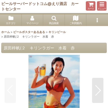
ビールサーバードットコム@えり酒店 カー
トセンター
カート
メニュー
カテゴリ
マイページ
商品検索
ご利用案内
ホーム
>
ビールポスターあるある
>
キリンビール
>
原田梓帆(２ キリンラガー 水着 赤
原田梓帆(２ キリンラガー 水着 赤