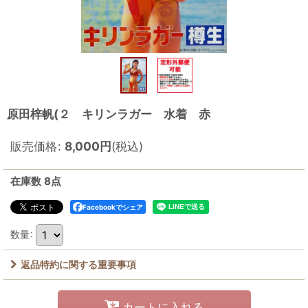
原田梓帆(２ キリンラガー 水着 赤
販売価格
:
8,000
円
(税込)
在庫数 8点
Facebookでシェア
数量
:
返品特約に関する重要事項
カートに入れる