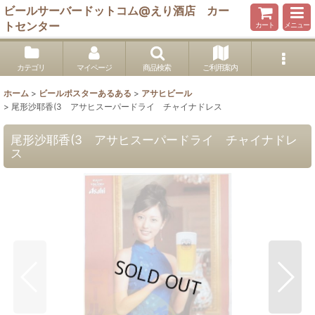
ビールサーバードットコム@えり酒店 カー
トセンター
カート
メニュー
カテゴリ
マイページ
商品検索
ご利用案内
ホーム
>
ビールポスターあるある
>
アサヒビール
>
尾形沙耶香(3 アサヒスーパードライ チャイナドレス
尾形沙耶香(3 アサヒスーパードライ チャイナドレ
ス