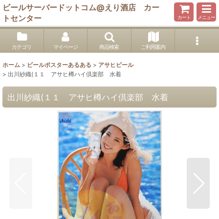
ビールサーバードットコム@えり酒店 カー
トセンター
カート
メニュー
カテゴリ
マイページ
商品検索
ご利用案内
ホーム
>
ビールポスターあるある
>
アサヒビール
>
出川紗織(１１ アサヒ樽ハイ倶楽部 水着
出川紗織(１１ アサヒ樽ハイ倶楽部 水着