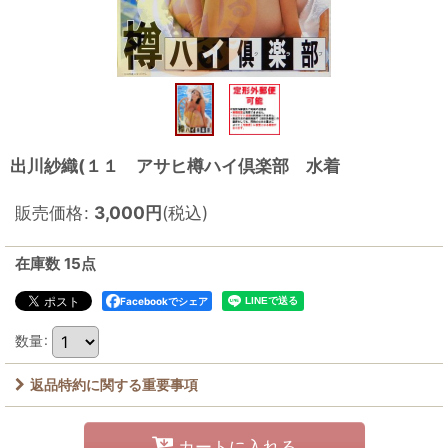
出川紗織(１１ アサヒ樽ハイ倶楽部 水着
販売価格
:
3,000
円
(税込)
在庫数 15点
Facebookでシェア
数量
:
返品特約に関する重要事項
カートに入れる