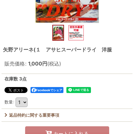
矢野アリーネ(１ アサヒスーパードライ 洋服
販売価格
:
1,000
円
(税込)
在庫数 3点
Facebookでシェア
数量
:
返品特約に関する重要事項
カートに入れる