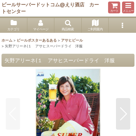
ビールサーバードットコム@えり酒店 カー
トセンター
カート
メニュー
カテゴリ
マイページ
商品検索
ご利用案内
ホーム
>
ビールポスターあるある
>
アサヒビール
>
矢野アリーネ(１ アサヒスーパードライ 洋服
矢野アリーネ(１ アサヒスーパードライ 洋服