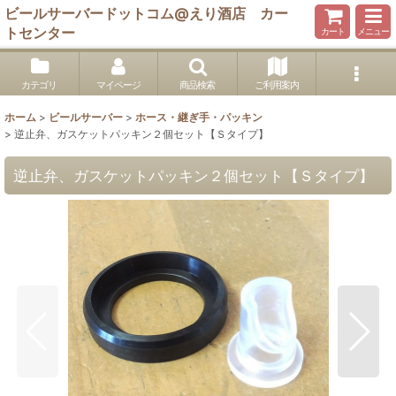
ビールサーバードットコム@えり酒店 カー
トセンター
カート
メニュー
カテゴリ
マイページ
商品検索
ご利用案内
ホーム
>
ビールサーバー
>
ホース・継ぎ手・パッキン
>
逆止弁、ガスケットパッキン２個セット【Ｓタイプ】
逆止弁、ガスケットパッキン２個セット【Ｓタイプ】