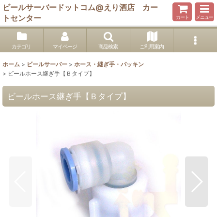
ビールサーバードットコム@えり酒店 カー
トセンター
カート
メニュー
カテゴリ
マイページ
商品検索
ご利用案内
ホーム
>
ビールサーバー
>
ホース・継ぎ手・パッキン
>
ビールホース継ぎ手【Ｂタイプ】
ビールホース継ぎ手【Ｂタイプ】