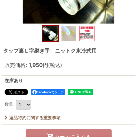
タップ裏Ｌ字継ぎ手 ニットク氷冷式用
販売価格
:
1,950
円
(税込)
在庫あり
Facebookでシェア
数量
:
返品特約に関する重要事項
カートに入れる