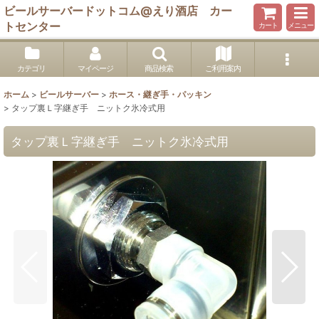
ビールサーバードットコム@えり酒店 カー
トセンター
カート
メニュー
カテゴリ
マイページ
商品検索
ご利用案内
ホーム
>
ビールサーバー
>
ホース・継ぎ手・パッキン
>
タップ裏Ｌ字継ぎ手 ニットク氷冷式用
タップ裏Ｌ字継ぎ手 ニットク氷冷式用