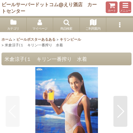
ビールサーバードットコム@えり酒店 カー
トセンター
カート
メニュー
カテゴリ
マイページ
商品検索
ご利用案内
ホーム
>
ビールポスターあるある
>
キリンビール
>
米倉涼子(１ キリン一番搾り 水着
米倉涼子(１ キリン一番搾り 水着