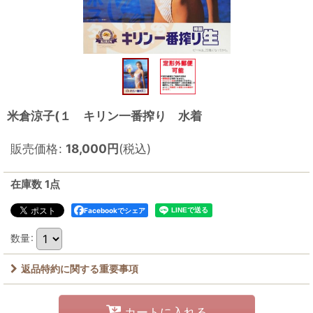
米倉涼子(１ キリン一番搾り 水着
販売価格
:
18,000
円
(税込)
在庫数 1点
Facebookでシェア
数量
:
返品特約に関する重要事項
カートに入れる