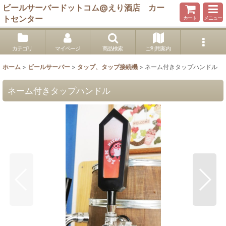
ビールサーバードットコム@えり酒店 カー
トセンター
カート
メニュー
カテゴリ
マイページ
商品検索
ご利用案内
ホーム
>
ビールサーバー
>
タップ、タップ接続機
>
ネーム付きタップハンドル
ネーム付きタップハンドル