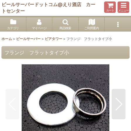
ビールサーバードットコム@えり酒店 カー
トセンター
カート
メニュー
カテゴリ
マイページ
商品検索
ご利用案内
ホーム
>
ビールサーバー
>
ビアタワー
>
フランジ フラットタイプ小
フランジ フラットタイプ小