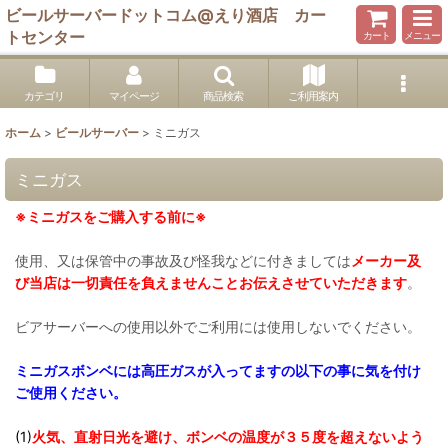
ビールサーバードットコム@えり酒店 カー
トセンター
カート
メニュー
カテゴリ
マイページ
商品検索
ご利用案内
ホーム
>
ビールサーバー
>
ミニガス
ミニガス
※ミニガスをご購入する前に※
使用、又は保管中の事故及び怪我などに付きましては
メーカー及
び
当店は一切責任を負えませんことお伝えさせていただきます
。
ビアサーバーへの使用以外でご利用には使用しないでください。
ミニガスボンベには高圧ガスが入ってますの以下の事に気を付け
ご使用ください。
(1)
火気、直射日光を避け、ボンベの温度が３５度を超えないよう