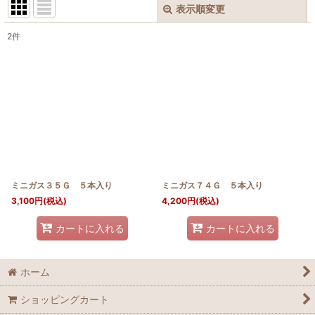
表示順変更
閉じる
2
件
表示数
:
並び順
:
絞り込む
ミニガス３５Ｇ ５本入り
ミニガス７４Ｇ ５本入り
3,100
円
(税込)
4,200
円
(税込)
カートに入れる
カートに入れる
ホーム
ショッピングカート