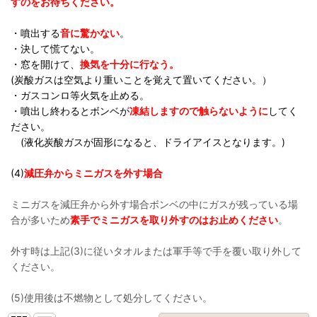
すのをお待ちください。
・噴出する
音に驚かない
。
・決して慌てない。
・窓を開けて、
換気を十分に行なう。
(炭酸ガスは空気より重いことを覚えて置いてください。）
・ガスコンロ等火気を止める。
・噴出し終わるとボンベが
凍結しますので触らないように
してく
ださい。
(液化炭酸ガスが固形になると、ドライアイスとなります。)
(4)
減圧弁からミニガスを外す場合
ミニガスを減圧弁から外す場合ボンベの中にガスが残っている場
合が多いため
素手でミニガスを取り外すのはお止めください
。
外す時は上記(3)に従いタオルまたは軍手等で手を覆い取り外して
ください。
(5)使用後は不燃物として処分してください。