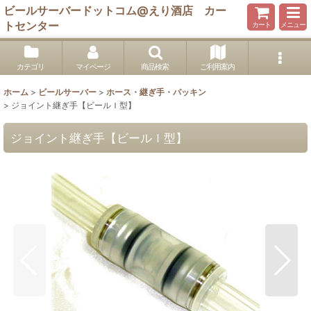
ビールサーバードットコム@えり酒店 カー
トセンター
カート
メニュー
カテゴリ
マイページ
商品検索
ご利用案内
ホーム
>
ビールサーバー
>
ホース・継ぎ手・パッキン
>
ジョイント継ぎ手【ビールＩ型】
ジョイント継ぎ手【ビールＩ型】