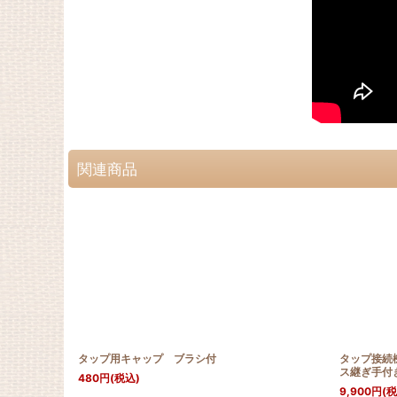
関連商品
タップ用キャップ ブラシ付
タップ接続
ス継ぎ手付
480
円
(税込)
9,900
円
(税