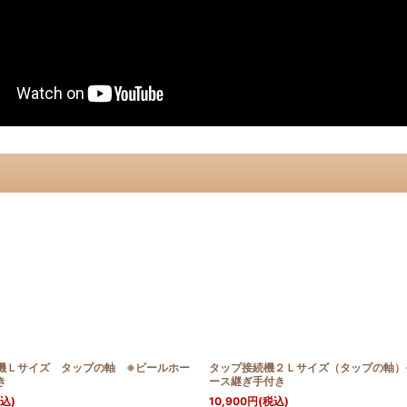
機Ｌサイズ タップの軸 ※ビールホー
タップ接続機２Ｌサイズ（タップの軸）
き
ース継ぎ手付き
込)
10,900
円
(税込)