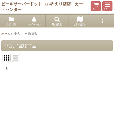
ビールサーバードットコム@えり酒店 カー
トセンター
カート
メニュー
カテゴリ
マイページ
商品検索
ご利用案内
ホーム
>
中古、1点物商品
中古、1点物商品
0
件