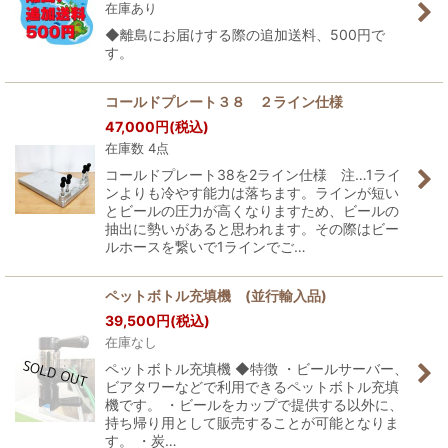
在庫あり
◆離島にお届けする際の追加送料、500円で
す。
コールドプレート３８ ２ライン仕様
47,000
円
(税込)
在庫数 4点
コールドプレート38を2ライン仕様 注…1ライ
ンよりも冷やす能力は落ちます。ラインが短い
とビールの圧力が高くなりますため、ビールの
抽出に勢いがあると思われます。その際はビー
ルホースを繋いで1ラインでご…
ペットボトル充填機 (並行輸入品)
39,500
円
(税込)
在庫なし
ペットボトル充填機 ◆特徴 ・ビールサーバー、
ビアタワーなどで利用できるペットボトル充填
機です。 ・ビールをカップで提供する以外に、
持ち帰り用として販売することが可能となりま
す。 ・炭…