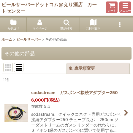
ビールサーバードットコム@えり酒店 カー
トセンター
カート
メニュー
カテゴリ
マイページ
商品検索
ご利用案内
ホーム
>
ビールサーバー
>
その他の部品
その他の部品
表示順変更
閉じる
11
件
表示数
:
sodastream ガスポンベ接続アダプター250
6,000
円
(税込)
並び順
:
在庫数 5点
sodastream、クイックコネクト専用ガスポンベ
絞り込む
接続アダプター250 チューブ長さ: 250cm ソ
ーダストリームのガスシリンダーの代わりに、
ミドボン(緑のガスボンベ)に繋いで使用する…