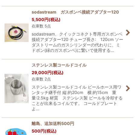
sodastream ガスポンベ接続アダプター120
5,500
円
(税込)
在庫数 5点
sodastream、クイックコネクト専用ガスポンベ
接続アダプター120 チューブ長さ: 120cm ソー
ダストリームのガスシリンダーの代わりに、ミ
ドボン(緑のガスボンベ)に繋いで使用する…
ステンレス製コールドコイル
29,000
円
(税込)
在庫数 2点
ステンレス製コールドコイル ビールホース用ワ
ンタッチ継手付 縦:約20cm 横:約15cm 重
量:2.5kg 材質 ステンレス製 ビールを冷却する
ことが出来るコイルです。 コールドプレート
よ…
離島、追加送料500円
500
円
(税込)