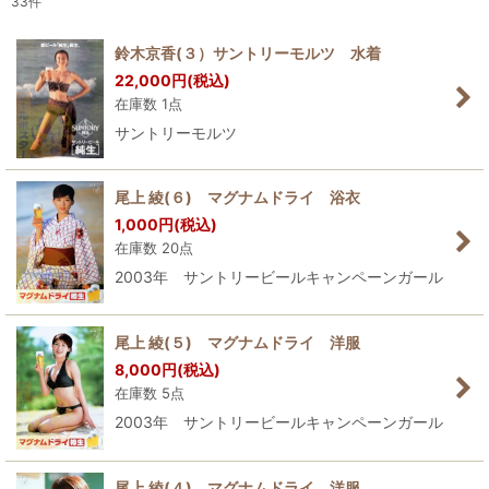
33
件
表示数
:
鈴木京香(３）サントリーモルツ 水着
22,000
円
(税込)
並び順
:
在庫数 1点
サントリーモルツ
絞り込む
尾上 綾(６) マグナムドライ 浴衣
1,000
円
(税込)
在庫数 20点
2003年 サントリービールキャンペーンガール
尾上 綾(５) マグナムドライ 洋服
8,000
円
(税込)
在庫数 5点
2003年 サントリービールキャンペーンガール
尾上 綾(４) マグナムドライ 洋服