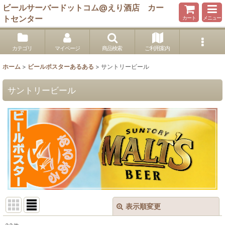
ビールサーバードットコム@えり酒店 カー
トセンター
カート
メニュー
カテゴリ
マイページ
商品検索
ご利用案内
ホーム
>
ビールポスターあるある
>
サントリービール
サントリービール
表示順変更
閉じる