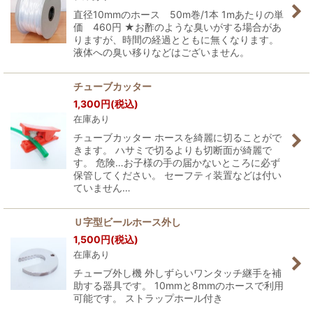
直径10mmのホース 50m巻/1本 1mあたりの単
価 460円 ★お酢のような臭いがする場合があ
りますが、時間の経過とともに無くなります。
液体への臭い移りなどはございません。
チューブカッター
1,300
円
(税込)
在庫あり
チューブカッター ホースを綺麗に切ることがで
きます。 ハサミで切るよりも切断面が綺麗で
す。 危険…お子様の手の届かないところに必ず
保管してください。 セーフティ装置などは付い
ていません…
Ｕ字型ビールホース外し
1,500
円
(税込)
在庫あり
チューブ外し機 外しずらいワンタッチ継手を補
助する器具です。 10mmと8mmのホースで利用
可能です。 ストラップホール付き