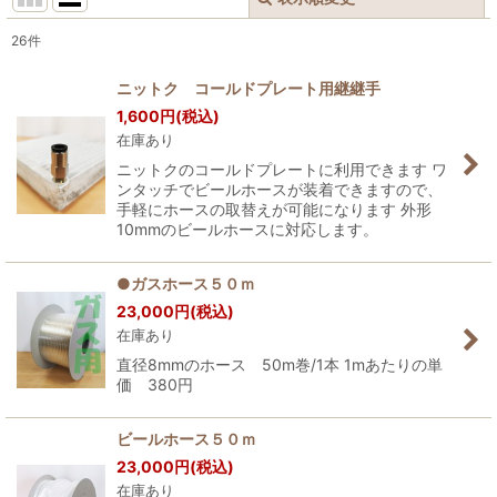
閉じる
26
件
表示数
:
ニットク コールドプレート用継継手
1,600
円
(税込)
並び順
:
在庫あり
ニットクのコールドプレートに利用できます ワ
絞り込む
ンタッチでビールホースが装着できますので、
手軽にホースの取替えが可能になります 外形
10mmのビールホースに対応します。
●ガスホース５０ｍ
23,000
円
(税込)
在庫あり
直径8mmのホース 50m巻/1本 1mあたりの単
価 380円
ビールホース５０ｍ
23,000
円
(税込)
在庫あり