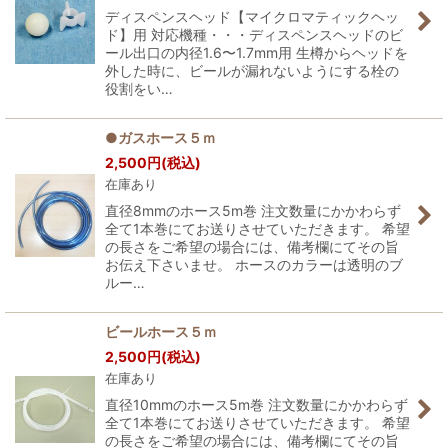
ディスペンスヘッド【マイクロマティックヘッ
ド】用 対応機種・・・ディスペンスヘッドのビ
ール出口の内径1.6〜1.7mm用 生樽からヘッドを
外した時に、ビールが漏れないようにする栓の
役割をい…
●ガスホース５ｍ
2,500
円
(税込)
在庫あり
直径8mmのホース5m巻 注文数量にかかわらず
全て1本巻にてお送りさせていただきます。 希望
の長さをご希望の場合には、備考欄にてその旨
お伝え下さいませ。 ホースのカラーは透明のブ
ルー…
ビールホース５ｍ
2,500
円
(税込)
在庫あり
直径10mmのホース5m巻 注文数量にかかわらず
全て1本巻にてお送りさせていただきます。 希望
の長さをご希望の場合には、備考欄にてその旨