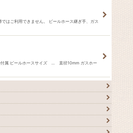
樽ではご利用できません。 ビールホース継ぎ手、ガス
属 ビールホースサイズ … 直径10mm ガスホー