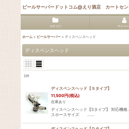
ビールサーバードットコム@えり酒店 カートセン
カテゴリ
マイペー
ホーム
>
ビールサーバー
>
ディスペンスヘッド
ディスペンスヘッド
3
件
表示数
:
ディスペンスヘッド【Ｓタイプ】
11,500
円
(税込)
並び順
:
在庫あり
ディスペンスヘッド【Sタイプ】 対応機種
スホースサイズ ……
ディスペンスヘッド【Ｄタイプ】