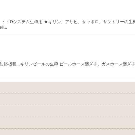
・・・Dシステム生樽用 ★キリン、アサヒ、サッポロ、サントリーの生
l…
対応機種…キリンビールの生樽 ビールホース継ぎ手、ガスホース継ぎ手付