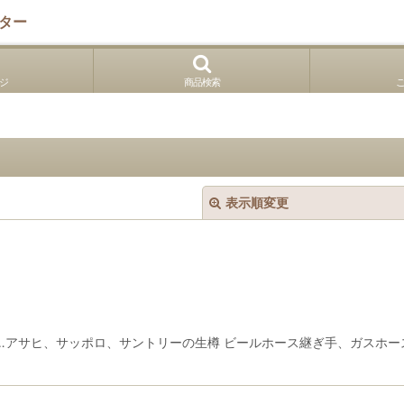
ター
ジ
商品検索
表示順変更
…アサヒ、サッポロ、サントリーの生樽 ビールホース継ぎ手、ガスホース
絞り込む