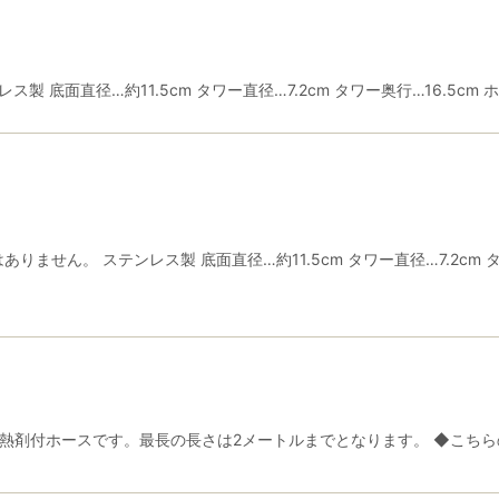
製 底面直径…約11.5cm タワー直径…7.2cm タワー奥行…16.5c
ません。 ステンレス製 底面直径…約11.5cm タワー直径…7.2cm 
断熱剤付ホースです。最長の長さは2メートルまでとなります。 ◆こちら