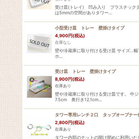
受け皿(トレイ) 凹み入り プラスチック
は5mmの空間がありタワー…
小型受け皿 トレー 壁掛けタイプ
4,900
円
(税込)
在庫なし
壁や冷蔵庫に取り付ける受け皿 サイズ…幅15.
ホ…
受け皿 トレー 壁掛けタイプ
8,900
円
(税込)
在庫あり
壁や冷蔵庫に取り付ける受け皿です。 中ジ
7.5cm 奥行き12.1cm…
タワー専用レンチ２口 タップオープナ
2,800
円
(税込)
在庫あり
タワー内部のナットの開け閉めに利用いた