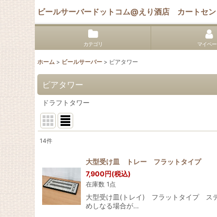
ビールサーバードットコム@えり酒店 カートセン
カテゴリ
マイペー
ホーム
>
ビールサーバー
>
ビアタワー
ビアタワー
ドラフトタワー
14
件
表示数
:
大型受け皿 トレー フラットタイプ
7,900
円
(税込)
並び順
:
在庫数 1点
大型受け皿(トレイ) フラットタイプ ステ
めしなる場合が…