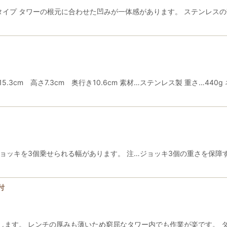
タイプ タワーの根元に合わせた凹みが一体感があります。 ステンレス
3cm 高さ7.3cm 奥行き10.6cm 素材…ステンレス製 重さ…440
ョッキを3個乗せられる幅があります。 注…ジョッキ3個の重さを保障す
ー付
します。 レンチの厚みも薄いため窮屈なタワー内でも作業が楽です。 