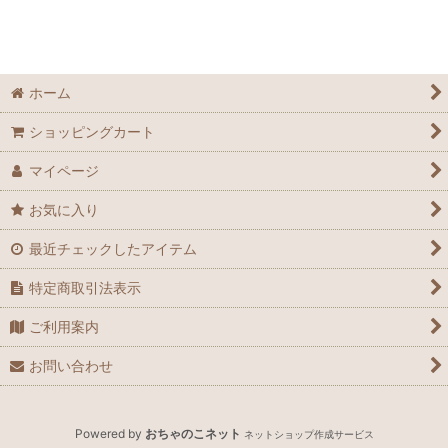
空冷式ビールサーバーご利用店舗紹介
日テレドラマ「獣になれない私たち」に機器提供
空冷式ビールサーバーのご提案
ホーム
ショッピングカート
中古・1点物・訳あり商品
マイページ
お気に入り
最近チェックしたアイテム
特定商取引法表示
ご利用案内
お問い合わせ
Powered by
おちゃのこネット
ネットショップ作成サービス