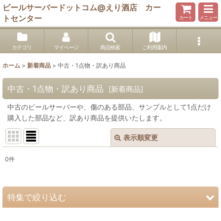
ビールサーバードットコム@えり酒店 カー
トセンター
カート
メニュー
カテゴリ
マイページ
商品検索
ご利用案内
ホーム
>
新着商品
>
中古・1点物・訳あり商品
中古・1点物・訳あり商品
[
新着商品
]
中古のビールサーバーや、傷のある部品、サンプルとして1点だけ
購入した部品など、訳あり商品を提供いたします。
表示順変更
閉じる
0
件
表示数
:
並び順
:
特集で絞り込む
絞り込む